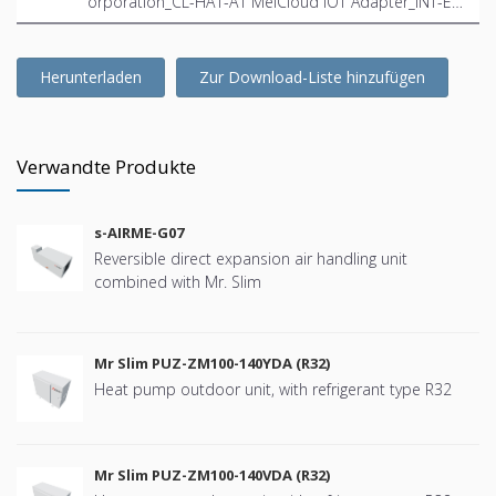
orporation_CL-HA1-A1 MelCloud IOT Adapter_INT-E
N.ifc
Herunterladen
Zur Download-Liste hinzufügen
Verwandte Produkte
s-AIRME-G07
Reversible direct expansion air handling unit
combined with Mr. Slim
Mr Slim PUZ-ZM100-140YDA (R32)
Heat pump outdoor unit, with refrigerant type R32
Mr Slim PUZ-ZM100-140VDA (R32)