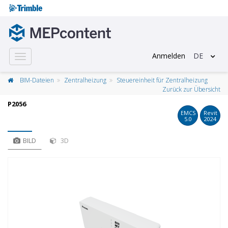
Anmelden
DE
Toggle
navigation
BIM-Dateien
Zentralheizung
Steuereinheit für Zentralheizung
Zurück zur Übersicht
P2056
EMCS
Revit
5.0
2024
BILD
3D