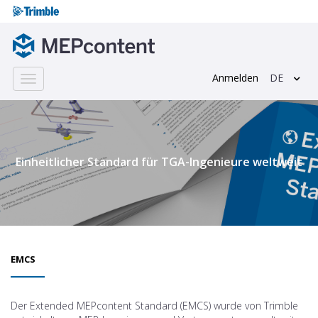
Anmelden
DE
Toggle
navigation
;
Einheitlicher Standard für TGA-Ingenieure weltweit
EMCS
Der Extended MEPcontent Standard (EMCS) wurde von Trimble