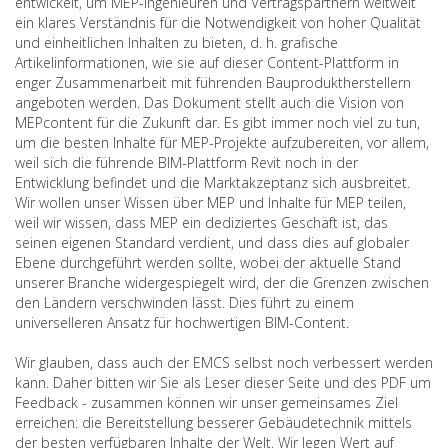
entwickelt, um MEP-Ingenieuren und Vertragspartnern weltweit
ein klares Verständnis für die Notwendigkeit von hoher Qualität
und einheitlichen Inhalten zu bieten, d. h. grafische
Artikelinformationen, wie sie auf dieser Content-Plattform in
enger Zusammenarbeit mit führenden Bauproduktherstellern
angeboten werden. Das Dokument stellt auch die Vision von
MEPcontent für die Zukunft dar. Es gibt immer noch viel zu tun,
um die besten Inhalte für MEP-Projekte aufzubereiten, vor allem,
weil sich die führende BIM-Plattform Revit noch in der
Entwicklung befindet und die Marktakzeptanz sich ausbreitet.
Wir wollen unser Wissen über MEP und Inhalte für MEP teilen,
weil wir wissen, dass MEP ein dediziertes Geschäft ist, das
seinen eigenen Standard verdient, und dass dies auf globaler
Ebene durchgeführt werden sollte, wobei der aktuelle Stand
unserer Branche widergespiegelt wird, der die Grenzen zwischen
den Ländern verschwinden lässt. Dies führt zu einem
universelleren Ansatz für hochwertigen BIM-Content.
Wir glauben, dass auch der EMCS selbst noch verbessert werden
kann. Daher bitten wir Sie als Leser dieser Seite und des PDF um
Feedback - zusammen können wir unser gemeinsames Ziel
erreichen: die Bereitstellung besserer Gebäudetechnik mittels
der besten verfügbaren Inhalte der Welt. Wir legen Wert auf