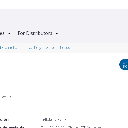
tes
For Distributors
e control para calefacción y aire acondicionado
EMC
5.0
 device
ción
Cellular device
 de artículo
CL-HA1-A1 MelCloud IOT Adapter