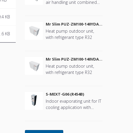
air handling unit combined
with Mr. Slim
.4 KB
Mr Slim PUZ-ZM100-140YDA
(R32)
Heat pump outdoor unit,
.6 KB
with refrigerant type R32
Mr Slim PUZ-ZM100-140VDA
(R32)
Heat pump outdoor unit,
with refrigerant type R32
S-MEXT-G06 (R454B)
Indoor evaporating unit for IT
cooling application with
refrigerant type R454B