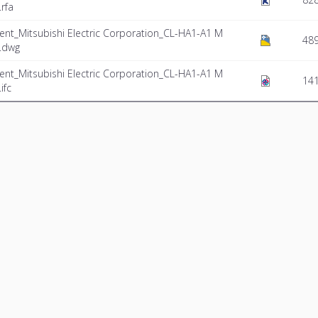
rfa
nt_Mitsubishi Electric Corporation_CL-HA1-A1 M
489
N.dwg
nt_Mitsubishi Electric Corporation_CL-HA1-A1 M
141
ifc