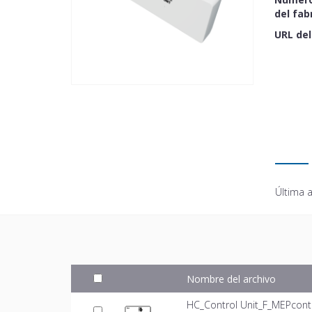
del fab
URL del
Última a
Nombre del archivo
HC_Control Unit_F_MEPconte