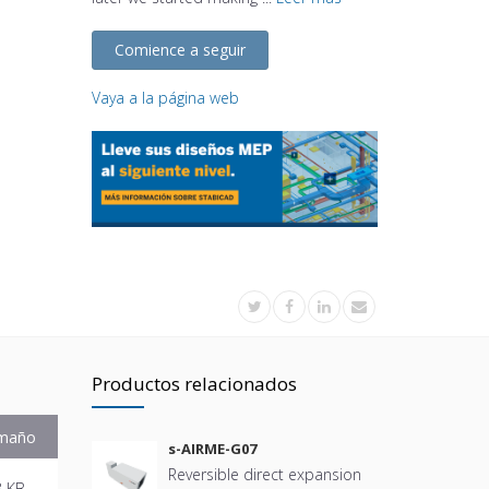
Comience a seguir
Vaya a la página web
Productos relacionados
maño
s-AIRME-G07
Reversible direct expansion
8 KB