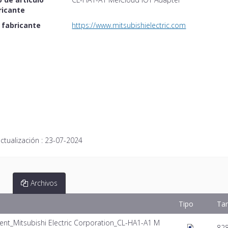
ricante
 fabricante
https://www.mitsubishielectric.com
ctualización :
23-07-2024
Archivos
Tipo
Ta
nt_Mitsubishi Electric Corporation_CL-HA1-A1 M
82