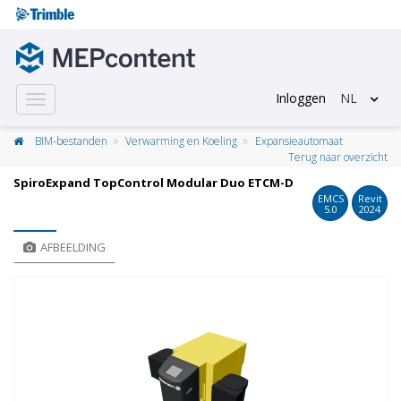
Inloggen
NL
Toggle
navigation
BIM-bestanden
Verwarming en Koeling
Expansieautomaat
Terug naar overzicht
SpiroExpand TopControl Modular Duo ETCM-D
EMCS
Revit
5.0
2024
AFBEELDING