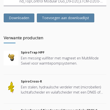
nd_TopControl Modular Duo_D9-D20_ETCM-D20.0-2
3.5_INT-EN.ifc
Downloaden
Toevoegen aan downloadlijst
Verwante producten
SpiroTrap HPF
Een messing vuilfilter met magneet en MultiMode
Swivel voor warmtepompsystemen.
SpiroCross-R
Een stalen, hydraulische verdeler met (microbellen)
luchtafscheider en vuilafscheider met een DN65 of
DN100 flensverbinding, ontwikkeld voor Remeha