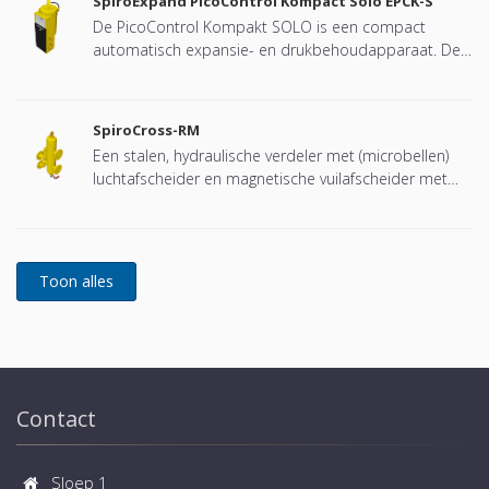
SpiroExpand PicoControl Kompact Solo EPCK-S
De PicoControl Kompakt SOLO is een compact
automatisch expansie- en drukbehoudapparaat. De
unit bevat 1 pomp (1x 100%) en een overstortventiel.
Een drukloos expansievat is geïntegreerd.
SpiroCross-RM
Een stalen, hydraulische verdeler met (microbellen)
luchtafscheider en magnetische vuilafscheider met
een DN65 of DN100 flensverbinding, ontwikkeld voor
Remeha
Contact
Sloep 1