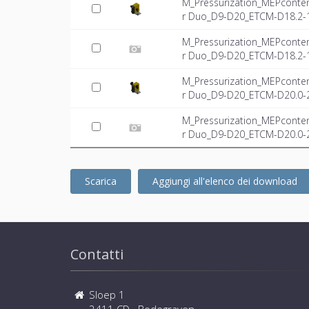
M_Pressurization_MEPconte
r Duo_D9-D20_ETCM-D18.2-1
M_Pressurization_MEPconte
r Duo_D9-D20_ETCM-D18.2-14
M_Pressurization_MEPconte
r Duo_D9-D20_ETCM-D20.0-2
M_Pressurization_MEPconte
r Duo_D9-D20_ETCM-D20.0-23
Scarica
Aggiungi all'elenco dei download
Contatti
Sloep 1