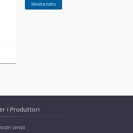
B
B
B
er i Produttori
nostri servizi