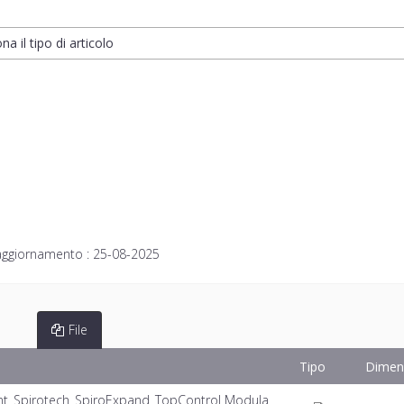
na il tipo di articolo
aggiornamento :
25-08-2025
File
Tipo
Dimen
nt_Spirotech_SpiroExpand_TopControl Modula