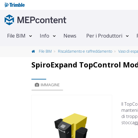
File BIM
Info
News
Per i Produttori
File BIM
Riscaldamento e raffreddamento
Vaso di esp
SpiroExpand TopControl Mo
IMMAGINE
Il TopC
manteni
di tropp
stoccag