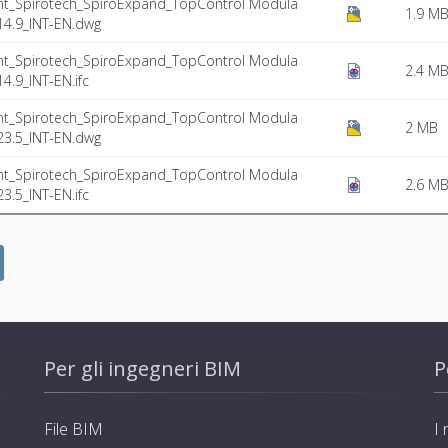
nt_Spirotech_SpiroExpand_TopControl Modula
1.9 M
4.9_INT-EN.dwg
nt_Spirotech_SpiroExpand_TopControl Modula
2.4 M
.9_INT-EN.ifc
nt_Spirotech_SpiroExpand_TopControl Modula
2 MB
3.5_INT-EN.dwg
nt_Spirotech_SpiroExpand_TopControl Modula
2.6 M
.5_INT-EN.ifc
Per gli ingegneri BIM
P
File BIM
I 