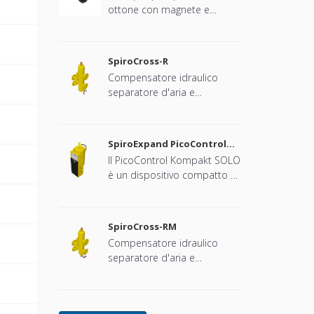
B
ottone con magnete e
attacco universale da 22 mm
– 1¼"
B
SpiroCross-R
Compensatore idraulico
B
separatore d'aria e
defangatore in acciaio con
connessione flangiata DN65 -
B
DN100
SpiroExpand PicoControl
Kompact Solo EPCK-S
Il PicoControl Kompakt SOLO
B
è un dispositivo compatto di
espansione automatica e di
B
mantenimento della
pressione. L'unità contiene 1
SpiroCross-RM
pompa (1x 100%) e una
Compensatore idraulico
B
valvola di troppopieno. È
separatore d'aria e
integrato un vaso di
defangatore con magnete in
espansione non
B
acciaio con connessione
pressurizzato.
flangiato DN65 - DN100