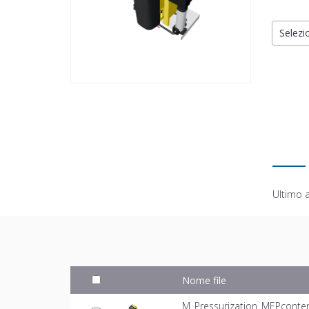
Selezio
Ultimo 
Nome file
M_Pressurization_MEPconte