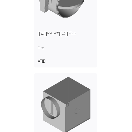
[[#]]**-**[[#]]Fire
Fire
ATIB