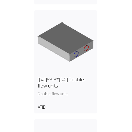
[[#]]**-**[[#]]Double-
flow units
Double‑flow units
ATIB