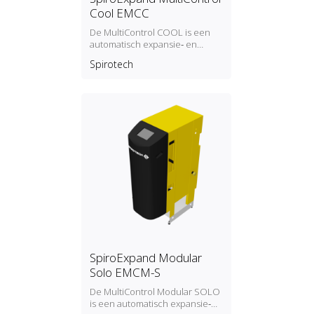
Cool EMCC
De MultiControl COOL is een
automatisch expansie‑ en
drukbehoudapparaat
Spirotech
ontworpen voor koelsystemen.
Een aparte opslagtank is vereist.
SpiroExpand Modular
Solo EMCM-S
De MultiControl Modular SOLO
is een automatisch expansie‑