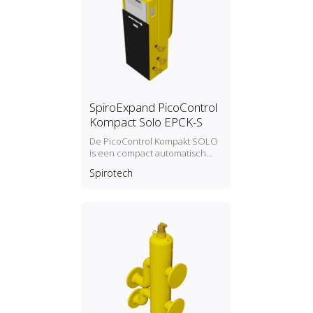
SpiroExpand PicoControl
Kompact Solo EPCK-S
De PicoControl Kompakt SOLO
is een compact automatisch
expansie‑ en
Spirotech
drukbehoudapparaat. De unit
bevat 1 pomp (1x 100%) en een
overstortventiel. Een drukloos
expansievat is geïntegreerd.