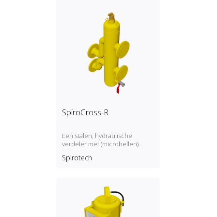
SpiroCross-R
Een stalen, hydraulische
verdeler met (microbellen)
luchtafscheider en
Spirotech
vuilafscheider met een DN65 of
DN100 flensverbinding,
ontwikkeld voor Remeha