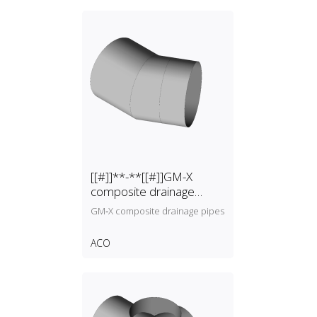
[[#]]**-**[[#]]GM-X
composite drainage
pipes
GM‑X composite drainage pipes
ACO