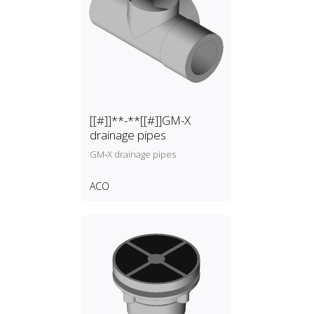
[[#]]**-**[[#]]GM-X
drainage pipes
GM‑X drainage pipes
ACO