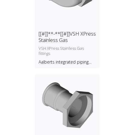
[[#]]**-**[[#]]VSH XPress
Stainless Gas
VSH XPress Stainless Gas
fittings
Aalberts integrated piping
systems B.V.