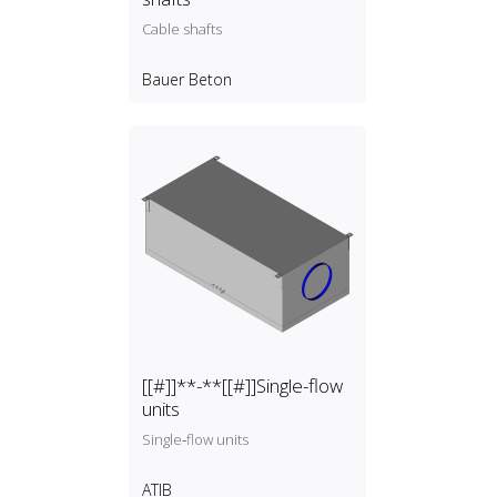
Cable shafts
Bauer Beton
[[#]]**-**[[#]]Single-flow
units
Single‑flow units
ATIB