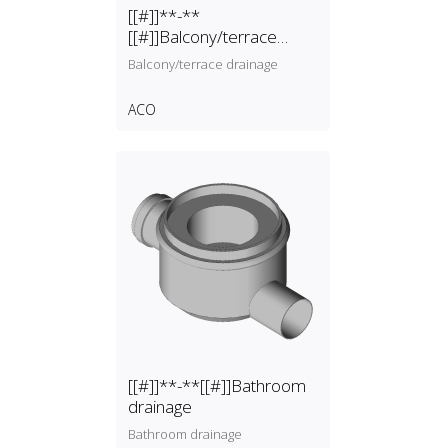
[[#]]**-**
[[#]]Balcony/terrace
drainage
Balcony/terrace drainage
ACO
[[#]]**-**[[#]]Bathroom
drainage
Bathroom drainage