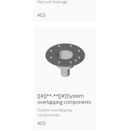
Flat roof drainage
ACO
[[#]]**-**[[#]]System
overlapping components
System overlapping
components
ACO