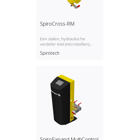
SpiroCross-RM
Een stalen, hydraulische
verdeler met (microbellen)
luchtafscheider en
Spirotech
magnetische vuilafscheider met
een DN65 of DN100
flensverbinding, ontwikkeld
voor Remeha
SpiroExpand MultiControl