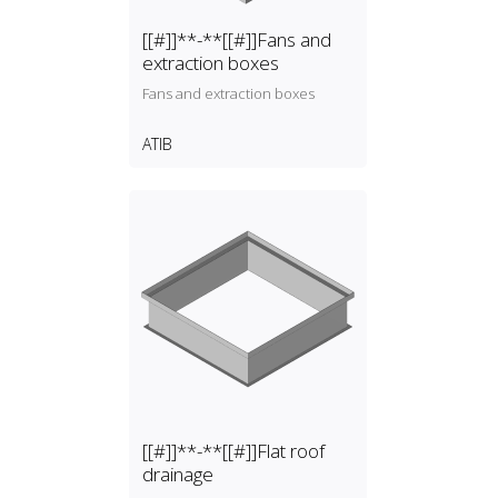
[[#]]**-**[[#]]Fans and
extraction boxes
Fans and extraction boxes
ATIB
[[#]]**-**[[#]]Flat roof
drainage