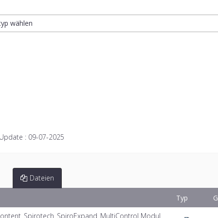
ltyp wählen
 Update :
09-07-2025
Dateien
Typ
G
ontent_Spirotech_SpiroExpand_MultiControl Modul