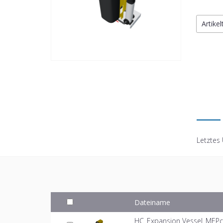
Artike
Letztes
Dateiname
HC_Expansion Vessel_MEPc