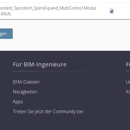
ontent_Spirotech_SpiroExpand_MultiControl Modul
EN.ifc
ügen
Für BIM-Ingenieure
F
BIM-Dateien
U
Neuigkeiten
K
Apps
Treten Sie jetzt der Community bei