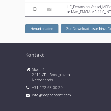
HC_Expansion Vessel_MEPc
ar Maxi_EMCM-M9-11.0_INT-
Herunterladen
Zur Download-Liste hinzuf
Kontakt
Sloep 1
2411 CD Bodegraven
Netherlands
+31 172 63 00 29
info@mepcontent.com