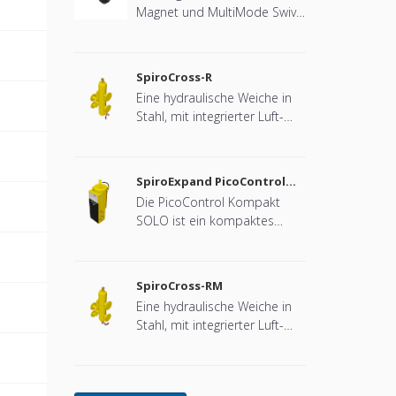
Magnet und MultiMode Swivel
für Wärmepumpensysteme.
SpiroCross-R
Eine hydraulische Weiche in
Stahl, mit integrierter Luft-
und Schlammabscheidung in
DN65 - DN100 Flansch-
Ausführung (entwickelt für
SpiroExpand PicoControl
Remeha)
Kompact Solo EPCK-S
Die PicoControl Kompakt
SOLO ist ein kompaktes
automatisches Expansions-
und Druckhaltegerät. Das
Gerät enthält 1 Pumpe (1x
SpiroCross-RM
100 %) und ein
Eine hydraulische Weiche in
Überströmventil. Ein
Stahl, mit integrierter Luft-
druckloser
und Schlammabscheidung
Expansionsbehälter ist
mit Magnet in Stahl in DN65 -
integriert.
DN100 Flansch-Ausführung