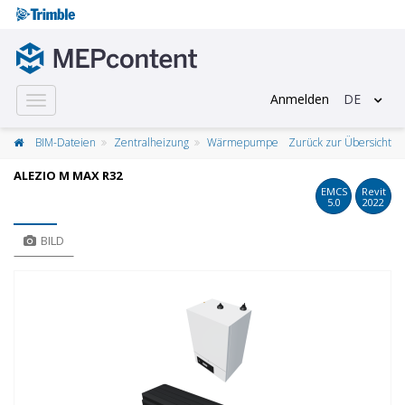
Anmelden
DE
Toggle
navigation
BIM-Dateien
Zentralheizung
Wärmepumpe
Zurück zur Übersicht
ALEZIO M MAX R32
EMCS
Revit
5.0
2022
BILD