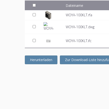
Dateiname
WOYA-100KLT.rfa
WOYA-100KLT.dwg
WOYA-100KLT.ifc
Herunterladen
Zur Download-Liste hinzuf