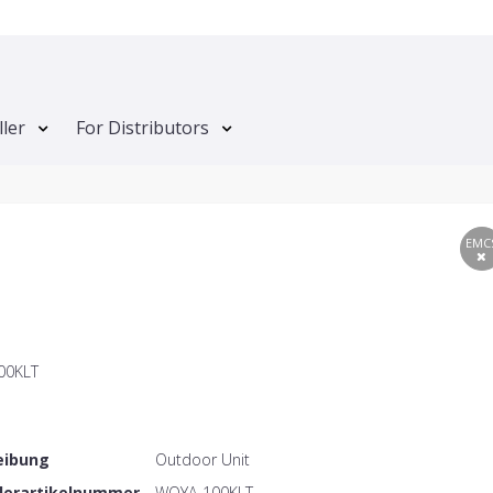
ller
For Distributors
EMC
00KLT
eibung
Outdoor Unit
llerartikelnummer
WOYA-100KLT