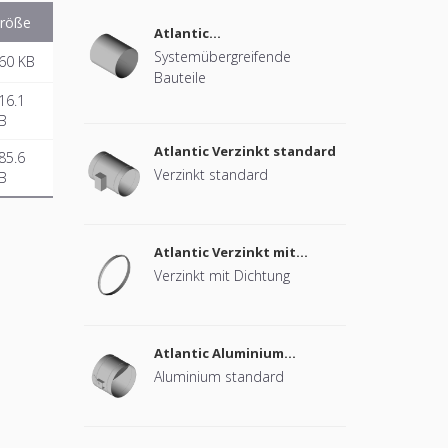
röße
Atlantic
Systemübergreifende
Systemübergreifende
60 KB
Bauteile
Bauteile
16.1
B
Atlantic Verzinkt standard
85.6
Verzinkt standard
B
Atlantic Verzinkt mit
Dichtung
Verzinkt mit Dichtung
Atlantic Aluminium
standard
Aluminium standard