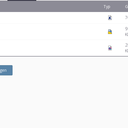
Typ
G
7
9
K
2
K
ügen