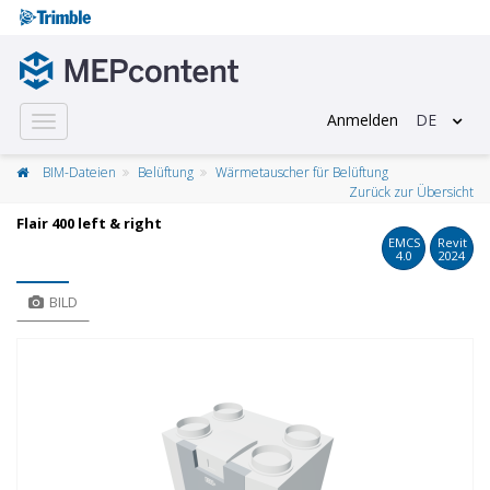
Anmelden
DE
Toggle
navigation
BIM-Dateien
Belüftung
Wärmetauscher für Belüftung
Zurück zur Übersicht
Flair 400 left & right
EMCS
Revit
4.0
2024
BILD