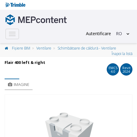
Autentificare
RO
Toggle
navigation
Fișiere BIM
Ventilare
Schimbătoare de căldură - Ventilare
Înapoi la listă
Flair 400 left & right
EMCS
Revit
4.0
2024
IMAGINE