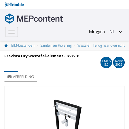
Inloggen
NL
Toggle
navigation
BIM-bestanden
Sanitair en Riolering
Wastafel
Terug naar overzicht
Prevista Dry wastafel-element - 8535.31
EMCS
Revit
5.0
2022
AFBEELDING