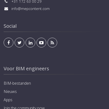
+31 172 63 00 29
<span style='position:absolute;margin-left:-10px;'>-
</span>integratie in Prevista Dry Plus</div><div pim-
info@mepcontent.com
sa-id='PM-000128' pim-de-id='07'><b pim-sa-id='PM-
000128'>uitvoering</b></div><div pim-sa-id='PM-
000128' pim-de-id='07'>frame gepoedercoat (40x40),
Social
bevestigingsmateriaal, voetrem voor het instellen van
de bouwhoogte</div><div pim-sa-id='PM-000276'
pim-de-id='08'><b pim-sa-id='PM-
000276'>Technische gegevens</b></div><div pim-sa-
id='PM-000276' pim-de-id='08'>belasting max. 150
kg</div><div pim-sa-id='PM-000127' pim-de-id='13'>
<b pim-sa-id='PM-000127'>Aanwijzing</b></div><div
pim-sa-id='PM-000127' pim-de-id='13'>* Bij BH 1120
Voor BIM engineers
mm kan de voetensteun 0–240 mm worden
uitgetrokken. Bij BH > 1120 mm schuift de
voetensteun 0–200 mm uit!</div><div pim-sa-
BIM-bestanden
id='modelLabel'><b pim-sa-id='modelLabel'>model
8570</b></div>
Nieuws
Apps
Join the community now