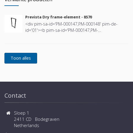
Prevista Dry frame-element - 8570
<div pim-sa-id='PM-000147,PM-000148' pim-de-
id='01'><b pim-sa-id='PM-000147,PM-
000148'>Prevista Dry frame-element</b></div><div
pim-sa-id='PM-000145' pim-de-id='02'><b pim-sa-
id='PM-000145'>1120–1300 mm</b></div><div pim-
sa-id='PM-000145' pim-de-id='02'></div><div
style='margin-left:10px' pim-sa-id='PM-000123' pim-
de-id='04'><span style='position:absolute;margin-
left:-10px;'>-</span>voor Prevista Dry Plus-
armaturendrager en -module</div><div style='margin-
left:10px' pim-sa-id='PM-000147' pim-de-id='05'>
<span style='position:absolute;margin-left:-10px;'>-
Contact
</span>bij voorwandmontage separaat bestellen:
Prevista Dry bevestigingsset model 8570.66</div><div
style='margin-left:10px' pim-sa-id='PM-000132' pim-
Sloep 1
de-id='06'><span style='position:absolute;margin-
2411 CD Bodegraven
left:-10px;'>-</span>staal</div><div style='margin-
Netherlands
left:10px' pim-sa-id='PM-000143' pim-de-id='06'>