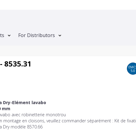
ts
For Distributors
- 8535.31
EMC
5.0
a Dry-Elément lavabo
0 mm
avabo avec robinetterie monotrou
n montage en cloisons, veuillez commander séparément : Kit de fixat
ta Dry modèle 8570.66