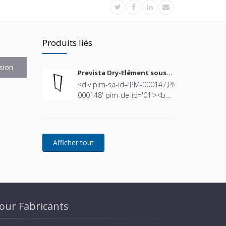
Produits liés
sion
Prevista Dry-Elément sous
forme de cadre - 8570
<div pim-sa-id='PM-000147,PM-
000148' pim-de-id='01'><b
pim-sa-id='PM-000147,PM-
000148'>Prevista Dry-Elément
sous forme de cadre</b></div>
<div pim-sa-id='PM-000145'
pim-de-id='02'><b pim-sa-
id='PM-000145'>1120–1300
mm</b></div><div pim-sa-
id='PM-000145' pim-de-id='02'>
</div><div style='margin-
left:10px' pim-sa-id='PM-
our Fabricants
000123' pim-de-id='04'><span
style='position:absolute;margin-