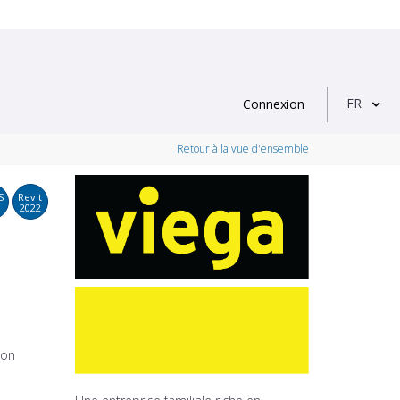
FR
Connexion
Retour à la vue d'ensemble
S
Revit
2022
ion