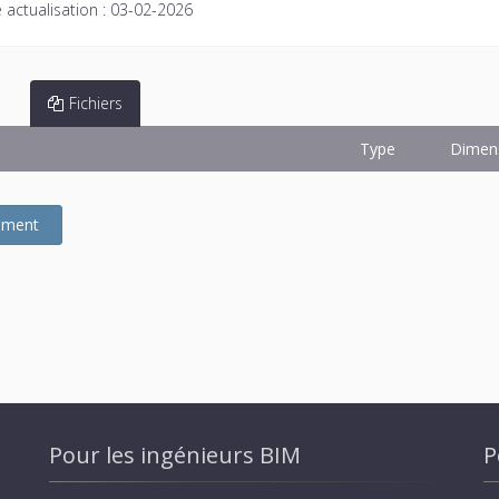
 actualisation :
03-02-2026
Fichiers
Type
Dimen
gement
Pour les ingénieurs BIM
P