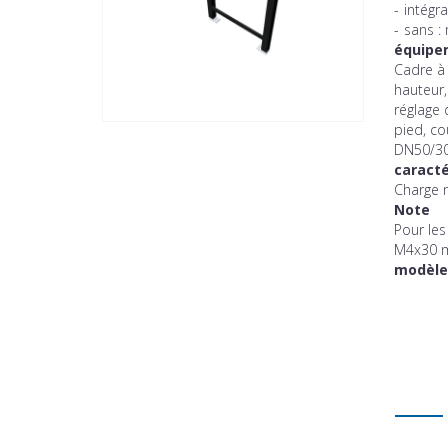
-
intégra
-
sans :
équipe
Cadre à 
hauteur,
réglage 
pied, c
DN50/3
caracté
Charge 
Note
Pour les
M4x30 m
modèle