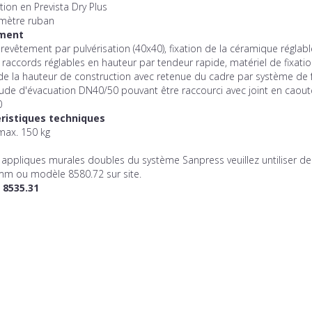
tion en Prevista Dry Plus
 mètre ruban
ment
revêtement par pulvérisation (40x40), fixation de la céramique réglab
 raccords réglables en hauteur par tendeur rapide, matériel de fixatio
de la hauteur de construction avec retenue du cadre par système de 
oude d'évacuation DN40/50 pouvant être raccourci avec joint en caou
0
ristiques techniques
max. 150 kg
 appliques murales doubles du système Sanpress veuillez untiliser de
m ou modèle 8580.72 sur site.
 8535.31