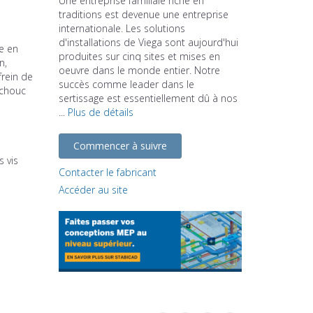
Une entreprise familiale riche en
traditions est devenue une entreprise
internationale. Les solutions
d'installations de Viega sont aujourd'hui
le en
produites sur cinq sites et mises en
n,
oeuvre dans le monde entier. Notre
frein de
succès comme leader dans le
tchouc
sertissage est essentiellement dû à nos
...
Plus de détails
Commencer à suivre
s vis
Contacter le fabricant
Accéder au site