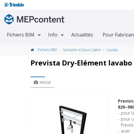
Fichiers BIM
Info
Actualités
Pour Fabrican
Fichiers BIM
Sanitaire et Eaux Usées
Lavabo
Prevista Dry-Elément lavabo 
IMAGE
Previst
820–98
-
pour l
-
pour u
Previs
-
acier