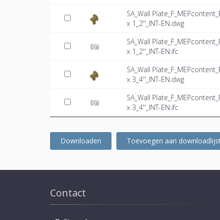
SA_Wall Plate_F_MEPcontent
x 1_2''_INT-EN.dwg
SA_Wall Plate_F_MEPcontent
x 1_2''_INT-EN.ifc
SA_Wall Plate_F_MEPcontent
x 3_4''_INT-EN.dwg
SA_Wall Plate_F_MEPcontent
x 3_4''_INT-EN.ifc
Downloaden
Toevoegen aan downloadlijs
Contact