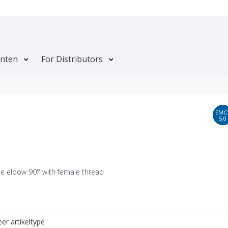
anten
For Distributors
EMC
5.0
te elbow 90° with female thread
eer artikeltype