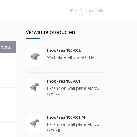
Verwante producten
rootte
InoxPres 185-002
Wall plate elbow 90° FM
InoxPres 185-001
Extension wall plate elbow
90° FF
InoxPres 185-001 M
Extension wall plate elbow
90° MF