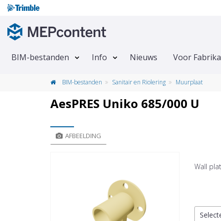
BIM-bestanden
Info
Nieuws
Voor Fabrik
BIM-bestanden
Sanitair en Riolering
Muurplaat
AesPRES Uniko 685/000 U
AFBEELDING
Wall pla
Select