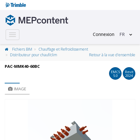
Connexion
FR
Toggle
navigation
Fichiers BIM
Chauffage et Refroidissement
Distributeur pour chauf/clim
Retour à la vue d'ensemble
PAC-MMK40-60BC
EMCS
Revit
5.0
2024
IMAGE