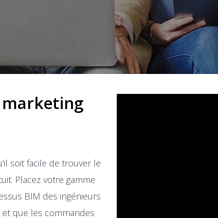
 marketing
l soit facile de trouver le
tuit. Placez votre gamme
essus BIM des ingénieurs
es et que les commandes