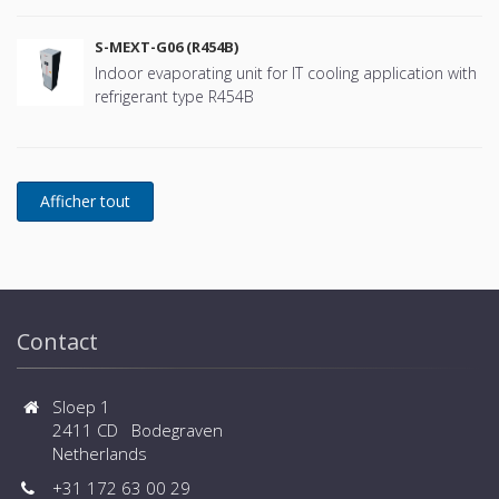
S-MEXT-G06 (R454B)
Indoor evaporating unit for IT cooling application with
refrigerant type R454B
Contact
Sloep 1
2411 CD Bodegraven
Netherlands
+31 172 63 00 29