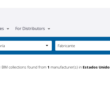
tes
For Distributors
ría
Fabricante
1
BIM collections found from
1
manufacturer(s) in
Estados Unido