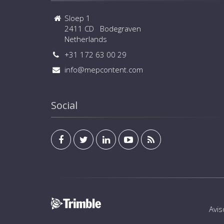
Sloep 1
2411 CD Bodegraven
Netherlands
+31 172 63 00 29
info@mepcontent.com
Social
Avis