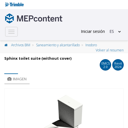
Iniciar sesión
ES
Toggle
navigation
Archivos BIM
Saneamiento y alcantarillado
Inodoro
Volver al resumen
Sphinx toilet suite (without cover)
EMCS
Revit
2.0
2024
IMAGEN