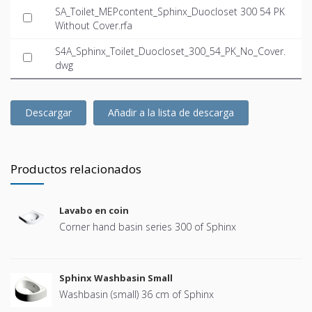
SA_Toilet_MEPcontent_Sphinx_Duocloset 300 54 PK
Without Cover.rfa
S4A_Sphinx_Toilet_Duocloset_300_54_PK_No_Cover.
dwg
Descargar
Añadir a la lista de descarga
Productos relacionados
Lavabo en coin
Corner hand basin series 300 of Sphinx
Sphinx Washbasin Small
Washbasin (small) 36 cm of Sphinx