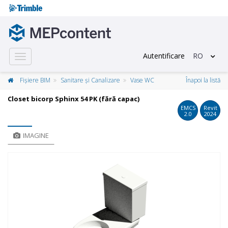
Autentificare
RO
Toggle
navigation
Fișiere BIM
Sanitare și Canalizare
Vase WC
Înapoi la listă
Closet bicorp Sphinx 54 PK (fără capac)
EMCS
Revit
2.0
2024
IMAGINE