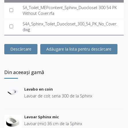
SA_Toilet_MEPcontent_Sphinx_Duocloset 300 54 PK
Without Cover.rfa
S4A_Sphinx_Toilet_Duocloset_300_54_PK_No_Cover.
dwg
Descărcare
Adăugare la lista pentru descărcare
Din aceeași gamă
Lavabo en coin
Lavoar de colț seria 300 de la Sphinx
Lavoar Sphinx mic
Lavoar (mic) 36 cm de la Sphinx