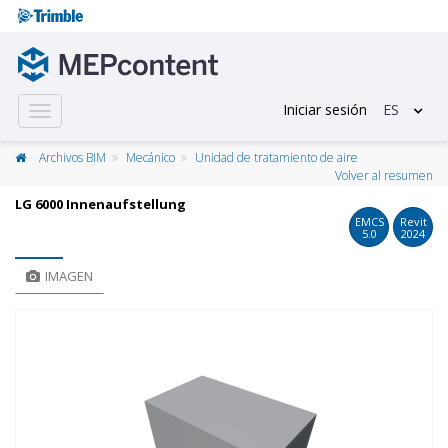
Iniciar sesión
ES
Toggle
navigation
Archivos BIM
Mecánico
Unidad de tratamiento de aire
Volver al resumen
LG 6000 Innenaufstellung
EMCS
Revit
5.0
2024
IMAGEN