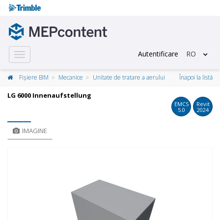
Autentificare
RO
Toggle
navigation
Fișiere BIM
Mecanice
Unitate de tratare a aerului
Înapoi la listă
LG 6000 Innenaufstellung
EMCS
Revit
5.0
2024
IMAGINE