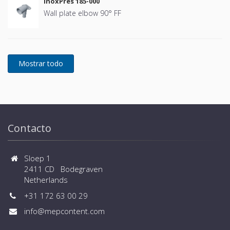
InoxPres 185-000
Wall plate elbow 90° FF
Contacto
Sloep 1
2411 CD Bodegraven
Netherlands
+31 172 63 00 29
info@mepcontent.com