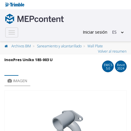
Iniciar sesión
ES
Toggle
navigation
Archivos BIM
Saneamiento y alcantarillado
Wall Plate
Volver al resumen
InoxPres Uniko 185-003 U
EMCS
Revit
5.0
2024
IMAGEN