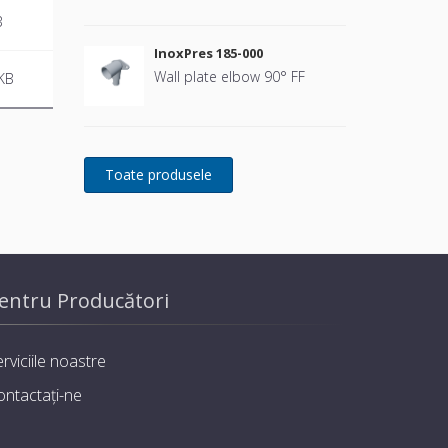
B
InoxPres 185-000
Wall plate elbow 90° FF
KB
entru Producători
rviciile noastre
ontactați-ne