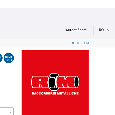
RO
Autentificare
Înapoi la listă
S
Revit
2024