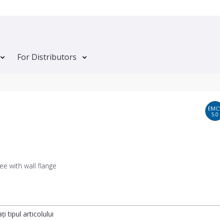
For Distributors
EMC
5.0
ee with wall flange
ți tipul articolului