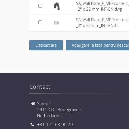
SA_Wall Plate_F_MEPconten
_2'' x 22 mm_INT-EN.dwg
SA_Wall Plate_F_MEPconten
_2'' x 22 mm_INT-EN.ifc
Descărcare
Adăugare la lista pentru descă
Contact
Sloep 1
2411 CD Bodegraven
Netherlands
+31 172 63 00 29