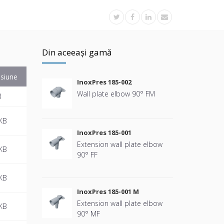
Din aceeași gamă
siune
InoxPres 185-002
Wall plate elbow 90° FM
B
KB
InoxPres 185-001
Extension wall plate elbow
KB
90° FF
KB
InoxPres 185-001 M
Extension wall plate elbow
KB
90° MF