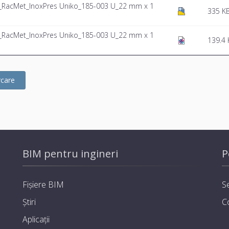
t_RacMet_InoxPres Uniko_185-003 U_22 mm x 1
335 K
t_RacMet_InoxPres Uniko_185-003 U_22 mm x 1
139.4 
rcare
BIM pentru ingineri
P
Fișiere BIM
Se
Știri
C
Aplicații