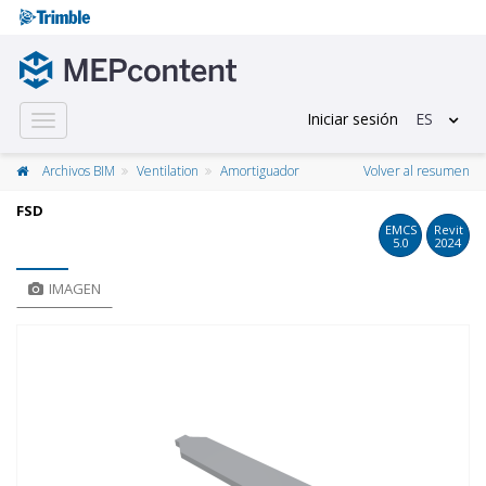
Iniciar sesión
ES
Toggle
navigation
Archivos BIM
Ventilation
Amortiguador
Volver al resumen
FSD
EMCS
Revit
5.0
2024
IMAGEN