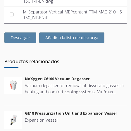
150_INT-EN.dwg
M_Separator_Vertical_MEPcontent_TTM_MAG 210 HS
150_INT-EN.ifc
Descargar
Añadir a la lista de descarga
Productos relacionados
NoXygen C6100 Vacuum Degasser
Vacuum degasser for removal of dissolved gasses in
heating and comfort cooling systems. Min/max
system pressure: +4 bar to +10 bar. PN16. Temp.
Range: 0 – +70 °C. Allowed media: Water and
deionisedwater Ethanol less than 30 vol%. BMS
GE18 Pressurization Unit and Expansion Vessel
connectivity: Modbus RTU (RS485)
Expansion Vessel