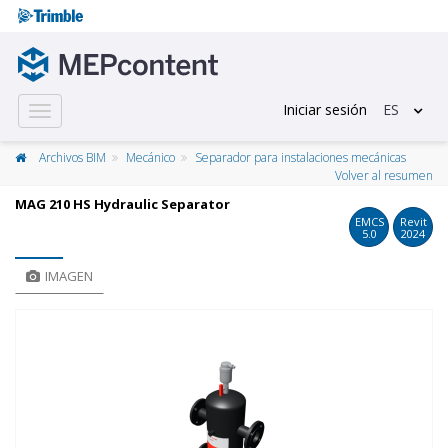
Iniciar sesión
ES
Toggle
navigation
Archivos BIM
Mecánico
Separador para instalaciones mecánicas
Volver al resumen
MAG 210 HS Hydraulic Separator
EMCS
Revit
5.0
2024
IMAGEN