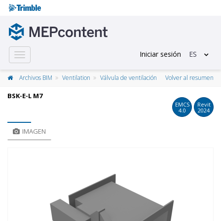
Iniciar sesión
ES
Toggle
navigation
Archivos BIM
Ventilation
Válvula de ventilación
Volver al resumen
BSK-E-L M7
EMCS
Revit
4.0
2024
IMAGEN