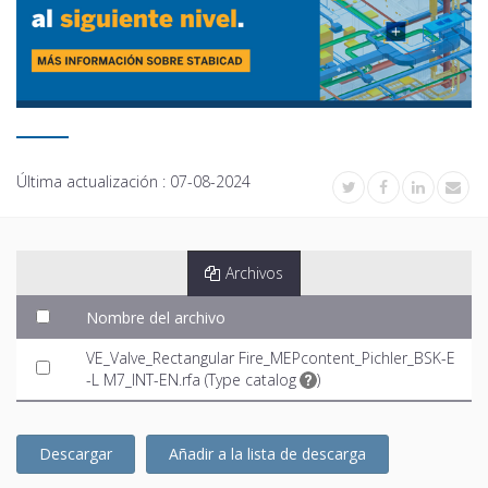
Última actualización :
07-08-2024
Archivos
Nombre del archivo
VE_Valve_Rectangular Fire_MEPcontent_Pichler_BSK-E
-L M7_INT-EN.rfa (
Type catalog
)
Descargar
Añadir a la lista de descarga