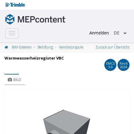
Anmelden
DE
Toggle
navigation
BIM-Dateien
Belüftung
Ventilaturspule
Zurück zur Übersicht
Warmwasserheizregister VBC
EMCS
Revit
5.0
2024
BILD