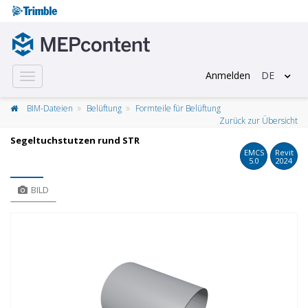
Anmelden
DE
Toggle
navigation
BIM-Dateien
Belüftung
Formteile für Belüftung
Zurück zur Übersicht
Segeltuchstutzen rund STR
EMCS
Revit
5.0
2024
BILD