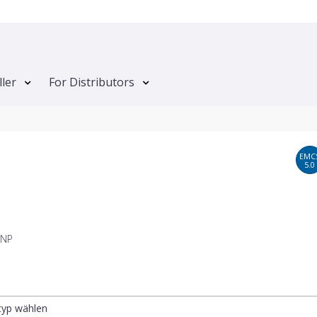
ller
For Distributors
EMC
5.0
 NP
ltyp wählen