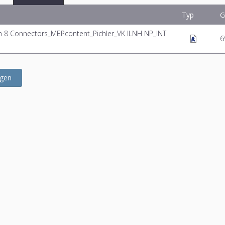
Typ
G
m 8 Connectors_MEPcontent_Pichler_VK ILNH NP_INT
6
ügen