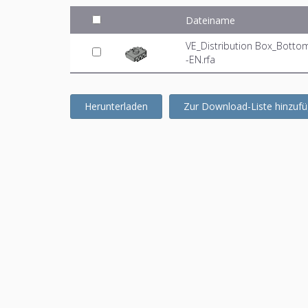
Dateiname
VE_Distribution Box_Botto
-EN.rfa
Herunterladen
Zur Download-Liste hinzuf