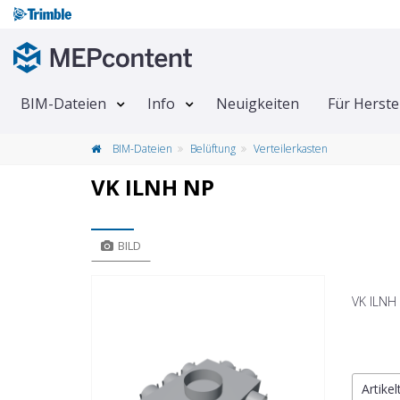
BIM-Dateien
Info
Neuigkeiten
Für Herste
BIM-Dateien
Belüftung
Verteilerkasten
VK ILNH NP
BILD
VK ILNH
Artike