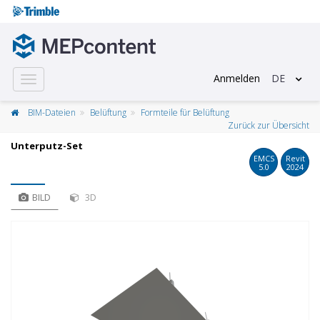
Anmelden
DE
Toggle
navigation
BIM-Dateien
Belüftung
Formteile für Belüftung
Zurück zur Übersicht
Unterputz-Set
EMCS
Revit
5.0
2024
BILD
3D