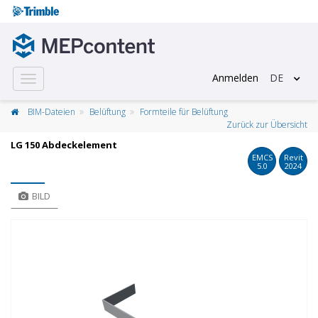
Anmelden
DE
Toggle
navigation
BIM-Dateien
Belüftung
Formteile für Belüftung
Zurück zur Übersicht
LG 150 Abdeckelement
EMCS
Revit
5.0
2024
BILD