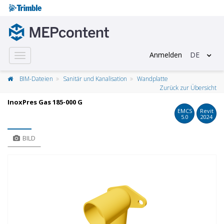
Anmelden
DE
Toggle
navigation
BIM-Dateien
Sanitär und Kanalisation
Wandplatte
Zurück zur Übersicht
InoxPres Gas 185-000 G
EMCS
Revit
5.0
2024
BILD