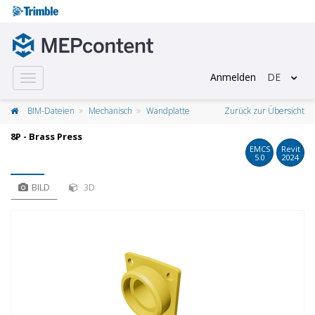
Anmelden
DE
Toggle
navigation
BIM-Dateien
Mechanisch
Wandplatte
Zurück zur Übersicht
8P - Brass Press
EMCS
Revit
5.0
2024
BILD
3D