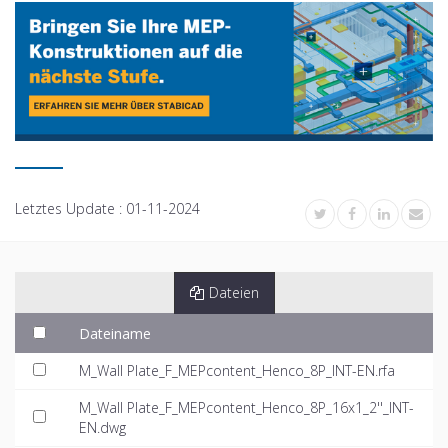
Letztes Update :
01-11-2024
Dateien
Dateiname
M_Wall Plate_F_MEPcontent_Henco_8P_INT-EN.rfa
M_Wall Plate_F_MEPcontent_Henco_8P_16x1_2''_INT-
EN.dwg