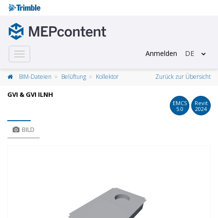
Anmelden
DE
Toggle
navigation
BIM-Dateien
Belüftung
Kollektor
Zurück zur Übersicht
GVI & GVI ILNH
EMCS
Revit
5.0
2024
BILD