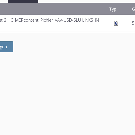
Typ
G
let 3 HC_MEPcontent_Pichler_VAV-USD-SLU LINKS_IN
5
ügen