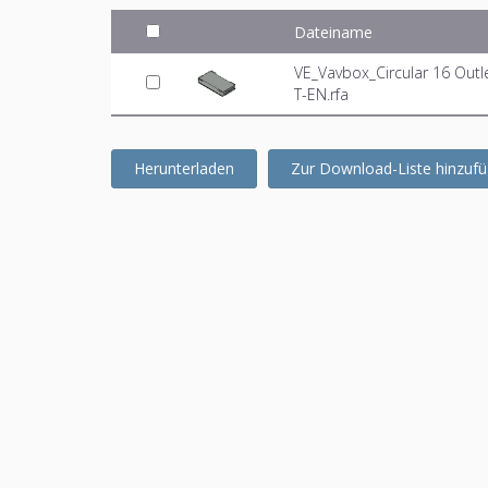
Dateiname
VE_Vavbox_Circular 16 Out
T-EN.rfa
Herunterladen
Zur Download-Liste hinzuf