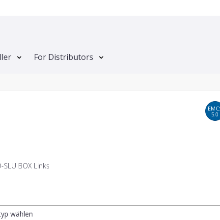
ller
For Distributors
EMC
5.0
-SLU BOX Links
ltyp wählen