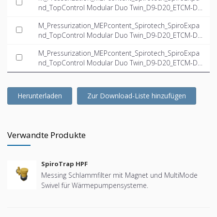
nd_TopControl Modular Duo Twin_D9-D20_ETCM-D1
8.2-14.9-Twin_INT-EN.ifc
M_Pressurization_MEPcontent_Spirotech_SpiroExpa
nd_TopControl Modular Duo Twin_D9-D20_ETCM-D2
0.0-23.5-Twin_INT-EN.dwg
M_Pressurization_MEPcontent_Spirotech_SpiroExpa
nd_TopControl Modular Duo Twin_D9-D20_ETCM-D2
0.0-23.5-Twin_INT-EN.ifc
Herunterladen
Zur Download-Liste hinzufügen
Verwandte Produkte
SpiroTrap HPF
Messing Schlammfilter mit Magnet und MultiMode
Swivel für Wärmepumpensysteme.