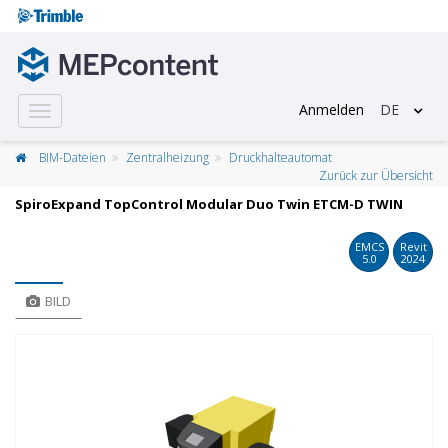
Anmelden
DE
Toggle
navigation
BIM-Dateien
Zentralheizung
Druckhalteautomat
Zurück zur Übersicht
SpiroExpand TopControl Modular Duo Twin ETCM-D TWIN
EMCS
Revit
5.0
2024
BILD