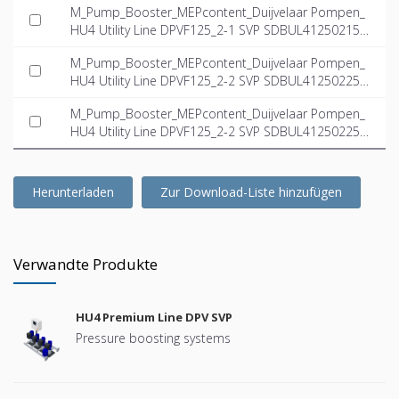
M_Pump_Booster_MEPcontent_Duijvelaar Pompen_
HU4 Utility Line DPVF125_2-1 SVP SDBUL41250215F
MD_INT-EN.ifc
M_Pump_Booster_MEPcontent_Duijvelaar Pompen_
HU4 Utility Line DPVF125_2-2 SVP SDBUL41250225F
MD_INT-EN.dwg
M_Pump_Booster_MEPcontent_Duijvelaar Pompen_
HU4 Utility Line DPVF125_2-2 SVP SDBUL41250225F
MD_INT-EN.ifc
Herunterladen
Zur Download-Liste hinzufügen
Verwandte Produkte
HU4 Premium Line DPV SVP
Pressure boosting systems