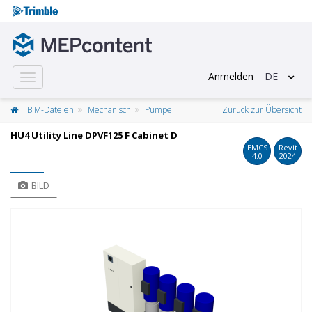
Anmelden
DE
Toggle
navigation
BIM-Dateien
Mechanisch
Pumpe
Zurück zur Übersicht
HU4 Utility Line DPVF125 F Cabinet D
EMCS
Revit
4.0
2024
BILD