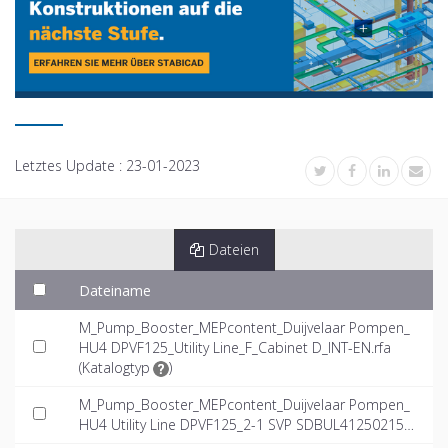
Letztes Update :
23-01-2023
Dateien
Dateiname
M_Pump_Booster_MEPcontent_Duijvelaar Pompen_
HU4 DPVF125_Utility Line_F_Cabinet D_INT-EN.rfa
(
Katalogtyp
)
M_Pump_Booster_MEPcontent_Duijvelaar Pompen_
HU4 Utility Line DPVF125_2-1 SVP SDBUL41250215F
MD_INT-EN.dwg