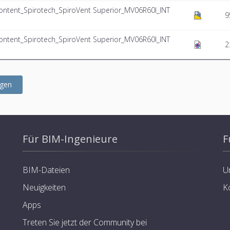
tent_Spirotech_SpiroVent Superior_MV06R60I_INT
9
tent_Spirotech_SpiroVent Superior_MV06R60I_INT
2
ügen
Für BIM-Ingenieure
F
BIM-Dateien
U
Neuigkeiten
K
Apps
Treten Sie jetzt der Community bei