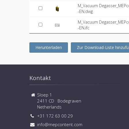
M_Vacuum Degasser_MEPcon
-EN.dwg
M_Vacuum Degasser_MEPcon
-EN.ifc
Herunterladen
Zur Download-Liste hinzuf
Kontakt
Sloep 1
2411 CD Bodegraven
Netherlands
+31 172 63 00 29
info@mepcontent.com