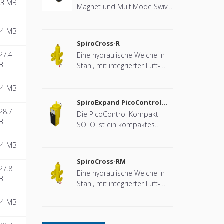
.3 MB
Magnet und MultiMode Swivel
für Wärmepumpensysteme.
.4 MB
SpiroCross-R
27.4
Eine hydraulische Weiche in
B
Stahl, mit integrierter Luft-
und Schlammabscheidung in
DN65 - DN100 Flansch-
.4 MB
Ausführung (entwickelt für
SpiroExpand PicoControl
Remeha)
Kompact Solo EPCK-S
28.7
Die PicoControl Kompakt
B
SOLO ist ein kompaktes
automatisches Expansions-
.4 MB
und Druckhaltegerät. Das
Gerät enthält 1 Pumpe (1x
SpiroCross-RM
100 %) und ein
27.8
Eine hydraulische Weiche in
Überströmventil. Ein
B
Stahl, mit integrierter Luft-
druckloser
und Schlammabscheidung
Expansionsbehälter ist
.4 MB
mit Magnet in Stahl in DN65 -
integriert.
DN100 Flansch-Ausführung