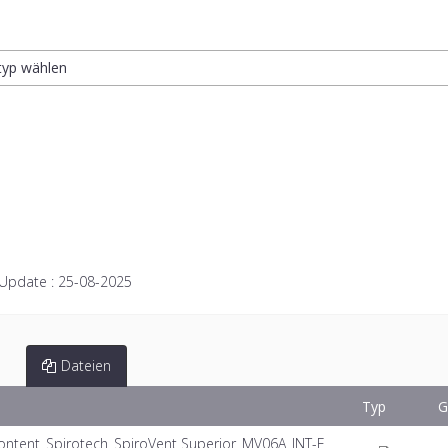
ltyp wählen
 Update :
25-08-2025
Dateien
Typ
G
tent_Spirotech_SpiroVent Superior_MV06A_INT-E