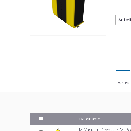
Artike
Letztes
Dateiname
M_Vacuum Degasser_MEPcon