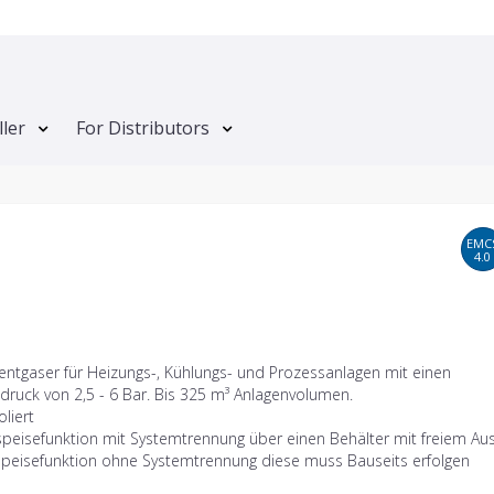
ller
For Distributors
EMC
4.0
tgaser für Heizungs-, Kühlungs- und Prozessanlagen mit einen
druck von 2,5 - 6 Bar. Bis 325 m³ Anlagenvolumen.
oliert
peisefunktion mit Systemtrennung über einen Behälter mit freiem Aus
speisefunktion ohne Systemtrennung diese muss Bauseits erfolgen