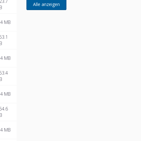
23.7
(entwickelt für Remeha)
B
.4 MB
53.1
B
.4 MB
53.4
B
.4 MB
54.6
B
.4 MB