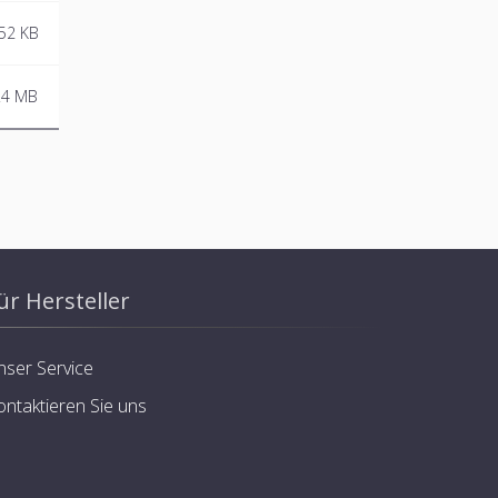
52 KB
.4 MB
ür Hersteller
nser Service
ontaktieren Sie uns