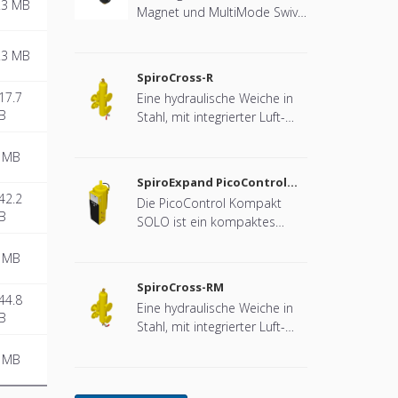
.3 MB
Magnet und MultiMode Swivel
für Wärmepumpensysteme.
.3 MB
SpiroCross-R
17.7
Eine hydraulische Weiche in
B
Stahl, mit integrierter Luft-
und Schlammabscheidung in
DN65 - DN100 Flansch-
 MB
Ausführung (entwickelt für
SpiroExpand PicoControl
Remeha)
Kompact Solo EPCK-S
42.2
Die PicoControl Kompakt
B
SOLO ist ein kompaktes
automatisches Expansions-
 MB
und Druckhaltegerät. Das
Gerät enthält 1 Pumpe (1x
SpiroCross-RM
100 %) und ein
44.8
Eine hydraulische Weiche in
Überströmventil. Ein
B
Stahl, mit integrierter Luft-
druckloser
und Schlammabscheidung
Expansionsbehälter ist
 MB
mit Magnet in Stahl in DN65 -
integriert.
DN100 Flansch-Ausführung