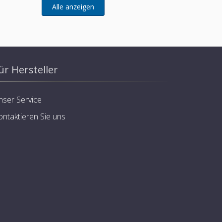
(entwickelt für Remeha)
ür Hersteller
nser Service
ontaktieren Sie uns