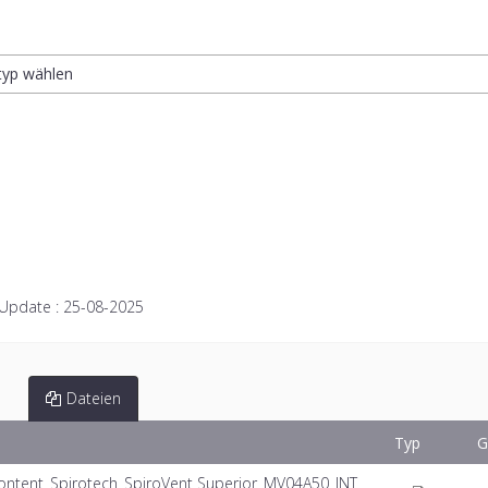
ltyp wählen
 Update :
25-08-2025
Dateien
Typ
G
tent_Spirotech_SpiroVent Superior_MV04A50_INT