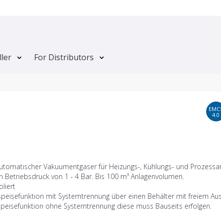
ller
For Distributors
EMC
4.0
automatischer Vakuumentgaser für Heizungs-, Kühlungs- und Prozessa
n Betriebsdruck von 1 - 4 Bar. Bis 100 m³ Anlagenvolumen.
oliert
peisefunktion mit Systemtrennung über einen Behälter mit freiem Aus
speisefunktion ohne Systemtrennung diese muss Bauseits erfolgen.