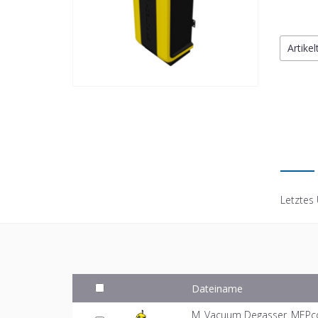
Artike
Letztes
Dateiname
M_Vacuum Degasser_MEPcon