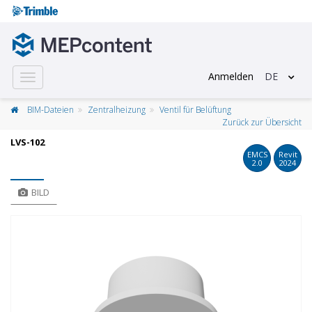
Anmelden
DE
Toggle
navigation
BIM-Dateien
Zentralheizung
Ventil für Belüftung
Zurück zur Übersicht
LVS-102
EMCS
Revit
2.0
2024
BILD