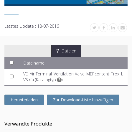
Letztes Update :
18-07-2016
Dateien
Dateiname
VE_Air Terminal_Ventilation Valve_MEPcontent_Trox_L
VS.rfa (
Katalogtyp
)
Herunterladen
Zur Download-Liste hinzufügen
Verwandte Produkte