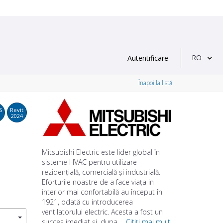
RO
Autentificare
Înapoi la listă
S
Revit
2024
Mitsubishi Electric este lider global în
sisteme HVAC pentru utilizare
rezidențială, comercială și industrială.
Eforturile noastre de a face viața in
interior mai confortabilă au început în
1921, odată cu introducerea
ventilatorului electric. Acesta a fost un
succes imediat și, dupa ...
Citiți mai mult