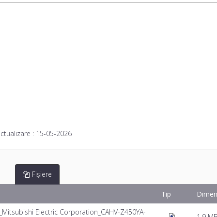
ctualizare :
15-05-2026
Fișiere
Tip
Dimen
itsubishi Electric Corporation_CAHV-Z450YA-
1.9 M