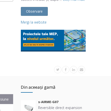
Observare
Mergi la website
Din aceeași gamă
siune
s-AIRME-G07
Reversible direct expansion
B