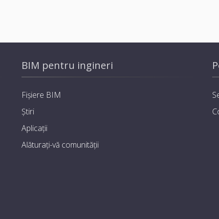
BIM pentru ingineri
P
Fișiere BIM
Se
Știri
C
Aplicații
Alăturați-vă comunității