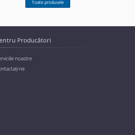
entru Producători
rviciile noastre
ontactați-ne