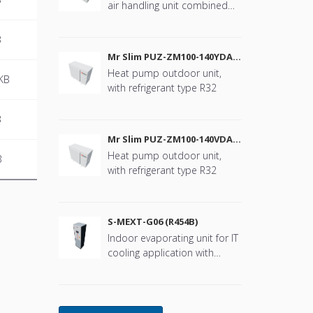
air handling unit combined
with Mr. Slim
B
Mr Slim PUZ-ZM100-140YDA
(R32)
Heat pump outdoor unit,
KB
with refrigerant type R32
B
Mr Slim PUZ-ZM100-140VDA
(R32)
Heat pump outdoor unit,
B
with refrigerant type R32
S-MEXT-G06 (R454B)
Indoor evaporating unit for IT
cooling application with
refrigerant type R454B