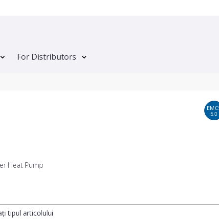
For Distributors
EMC
5.0
er Heat Pump
ți tipul articolului