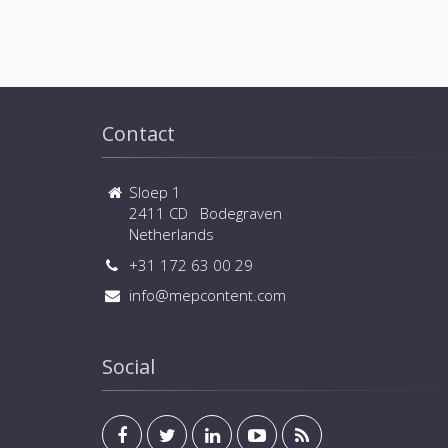
Contact
Sloep 1
2411 CD Bodegraven
Netherlands
+31 172 63 00 29
info@mepcontent.com
Social