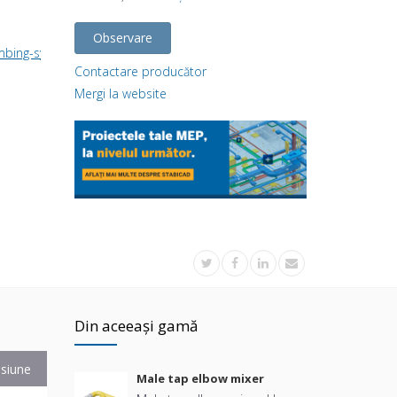
Observare
umbing-system/
Contactare producător
Mergi la website
Din aceeași gamă
siune
Male tap elbow mixer