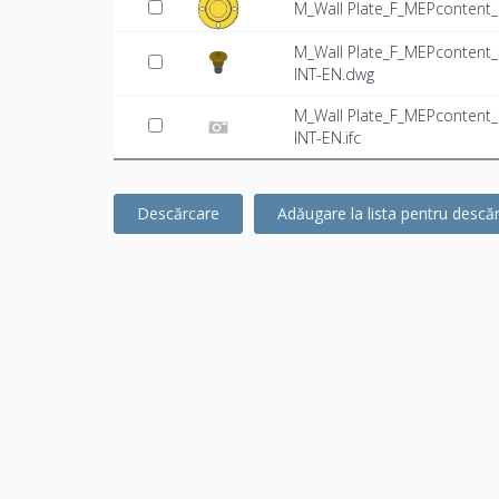
M_Wall Plate_F_MEPcontent_
M_Wall Plate_F_MEPcontent
INT-EN.dwg
M_Wall Plate_F_MEPcontent
INT-EN.ifc
Descărcare
Adăugare la lista pentru descă