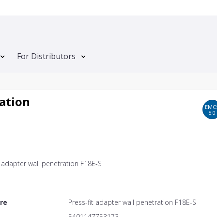
For Distributors
ration
EMC
5.0
t adapter wall penetration F18E-S
ere
Press-fit adapter wall penetration F18E-S
5401147753173