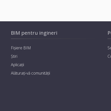
BIM pentru ingineri
P
Fișiere BIM
Se
Știri
C
Aplicații
Alăturați-vă comunității