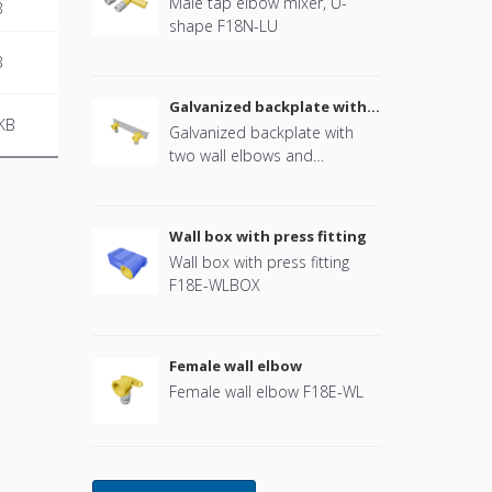
Male tap elbow mixer, U-
B
shape F18N-LU
B
Galvanized backplate with
two wall elbows and
KB
Galvanized backplate with
mounting plugs
two wall elbows and
mounting plugs, for drywall
construction F18E-WLDW
Wall box with press fitting
Wall box with press fitting
F18E-WLBOX
Female wall elbow
Female wall elbow F18E-WL