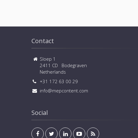
Contact
Sloep 1
2411 CD Bodegraven
Netherlands
+31 172 63 00 29
info@mepcontent.com
Social