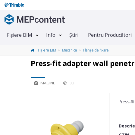
Fișiere BIM
Info
Știri
Pentru Producători
Fișiere BIM
Mecanice
Flanșe de fixare
Press-fit adapter wall penet
IMAGINE
3D
Press-fi
Descri
GTIN