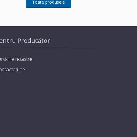
entru Producători
rviciile noastre
ontactați-ne