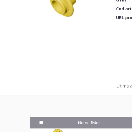
Cod art
URL pr
Ultima a
Nume fișier