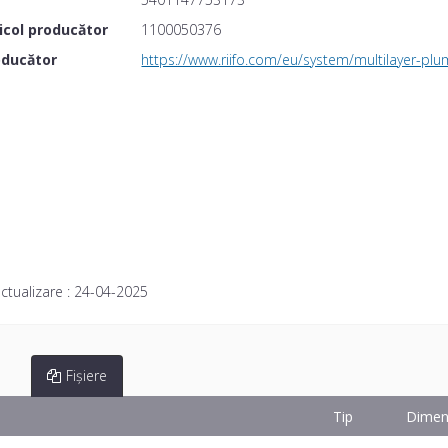
icol producător
1100050376
oducător
https://www.riifo.com/eu/system/multilayer-pl
ctualizare :
24-04-2025
Fișiere
Tip
Dimen