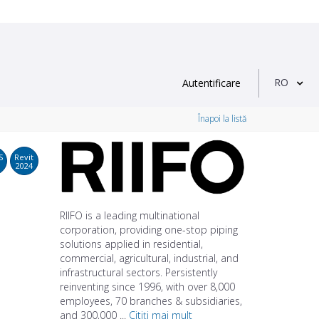
RO
Autentificare
Înapoi la listă
S
Revit
2024
RIIFO is a leading multinational
corporation, providing one-stop piping
solutions applied in residential,
commercial, agricultural, industrial, and
infrastructural sectors. Persistently
reinventing since 1996, with over 8,000
employees, 70 branches & subsidiaries,
and 300,000 ...
Citiți mai mult