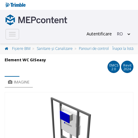
Autentificare
RO
Toggle
navigation
Fișiere BIM
Sanitare și Canalizare
Panouri de control
Înapoi la listă
Element WC GISeasy
EMCS
Revit
2.0
2024
IMAGINE