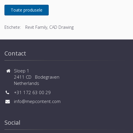
Etichete:
Revit Family, CAD Drawing
Contact
Sloep 1
2411 CD Bodegraven
Netherlands
+31 172 63 00 29
info@mepcontent.com
Social