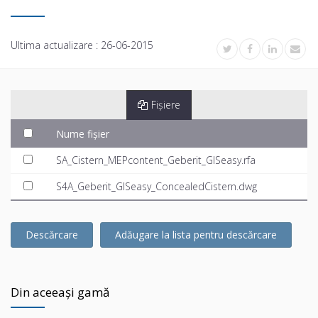
Ultima actualizare :
26-06-2015
Fișiere
Nume fișier
SA_Cistern_MEPcontent_Geberit_GISeasy.rfa
S4A_Geberit_GISeasy_ConcealedCistern.dwg
Descărcare
Adăugare la lista pentru descărcare
Din aceeași gamă