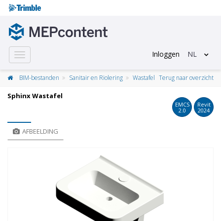
Inloggen
NL
Toggle
navigation
BIM-bestanden
Sanitair en Riolering
Wastafel
Terug naar overzicht
Sphinx Wastafel
EMCS
Revit
2.0
2024
AFBEELDING