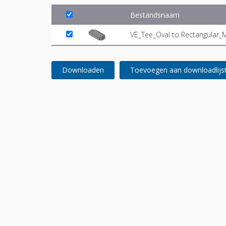
Bestandsnaam
VE_Tee_Oval to Rectangular_
Downloaden
Toevoegen aan downloadlijs