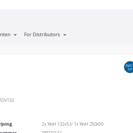
anten
For Distributors
EMC
5.0
 TOV132
ijving
2x WxH 132x52/ 1x WxH 250x50
lnummer
08TOV132