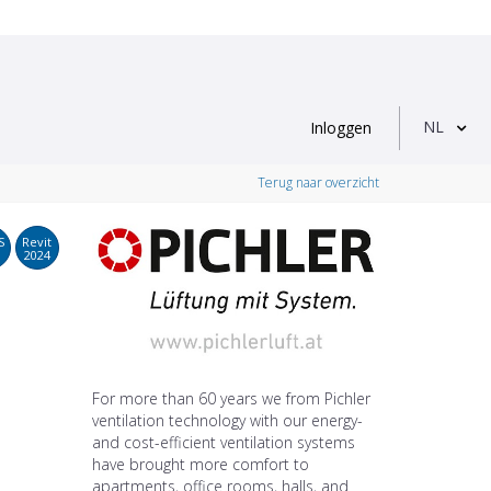
NL
Inloggen
Terug naar overzicht
S
Revit
2024
For more than 60 years we from Pichler
ventilation technology with our energy-
and cost-efficient ventilation systems
have brought more comfort to
apartments, office rooms, halls, and