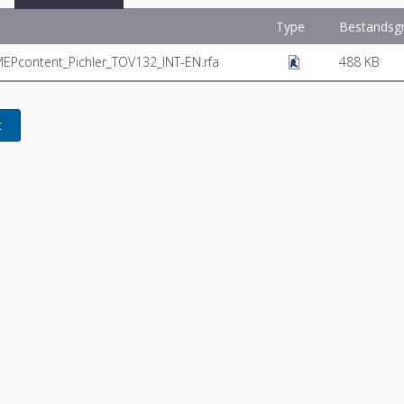
Type
Bestandsg
MEPcontent_Pichler_TOV132_INT-EN.rfa
488 KB
t