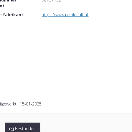
ant
e fabrikant
https://www.pichlerluft.at
ijgewerkt :
15-01-2025
Bestanden