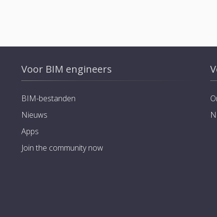
Voor BIM engineers
V
BIM-bestanden
O
Nieuws
N
Apps
Join the community now