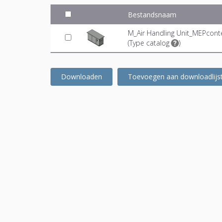
Bestandsnaam
M_Air Handling Unit_MEPconte
(
Type catalog
)
Downloaden
Toevoegen aan downloadlijs