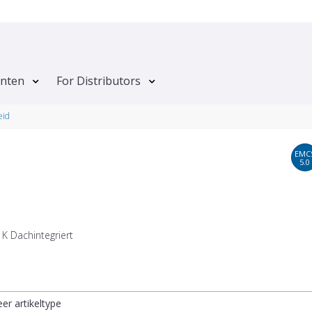
anten
For Distributors
eid
EMC
5.0
K Dachintegriert
eer artikeltype