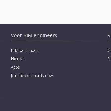
Voor BIM engineers
V
BIM-bestanden
O
Nieuws
N
Apps
Join the community now