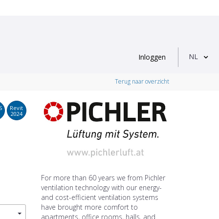
NL
Inloggen
Terug naar overzicht
S
Revit
2024
For more than 60 years we from Pichler
ventilation technology with our energy-
and cost-efficient ventilation systems
have brought more comfort to
apartments, office rooms, halls, and