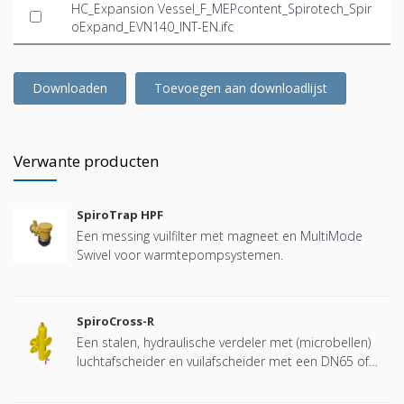
HC_Expansion Vessel_F_MEPcontent_Spirotech_Spir
oExpand_EVN140_INT-EN.ifc
Downloaden
Toevoegen aan downloadlijst
Verwante producten
SpiroTrap HPF
Een messing vuilfilter met magneet en MultiMode
Swivel voor warmtepompsystemen.
SpiroCross-R
Een stalen, hydraulische verdeler met (microbellen)
luchtafscheider en vuilafscheider met een DN65 of
DN100 flensverbinding, ontwikkeld voor Remeha