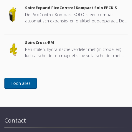
SpiroExpand PicoControl Kompact Solo EPCK-S
De PicoControl Kompakt SOLO is een compact
automatisch expansie- en drukbehoudapparaat. De
unit bevat 1 pomp (1x 100%) en een overstortventiel.
Een drukloos expansievat is geïntegreerd.
SpiroCross-RM
Een stalen, hydraulische verdeler met (microbellen)
luchtafscheider en magnetische vuilafscheider met
een DN65 of DN100 flensverbinding, ontwikkeld voor
Remeha
Contact