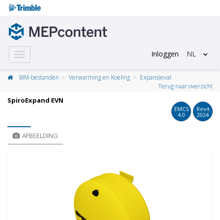
Inloggen
NL
Toggle
navigation
BIM-bestanden
Verwarming en Koeling
Expansievat
Terug naar overzicht
SpiroExpand EVN
EMCS
Revit
4.0
2024
AFBEELDING