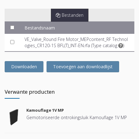
Bestanden
Bestandsnaam
VE_Valve_Round Fire Motor_MEPcontent_RF Technol
ogies_CR120-1S BFL(T)_INT-EN.rfa (
Type catalog
)
Downloaden
Toevoegen aan downloadlijst
Verwante producten
Kamouflage 1V MP
Gemotoriseerde ontrokingsluik Kamouflage 1V MP