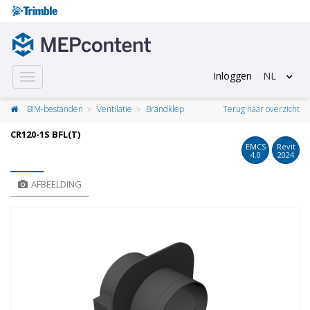
Inloggen
NL
Toggle
navigation
BIM-bestanden
Ventilatie
Brandklep
Terug naar overzicht
CR120-1S BFL(T)
EMCS
Revit
4.0
2024
AFBEELDING