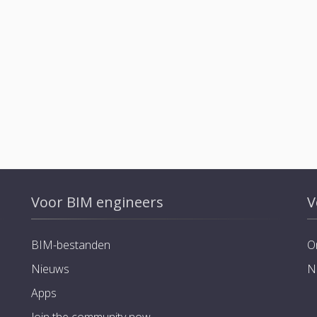
Voor BIM engineers
V
BIM-bestanden
O
Nieuws
N
Apps