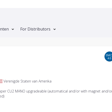
anten
For Distributors
EMC
4.0
Verenigde Staten van Amerika
mper CU2 MANO upgradeable (automatical and/or with magnet and/o
ed)