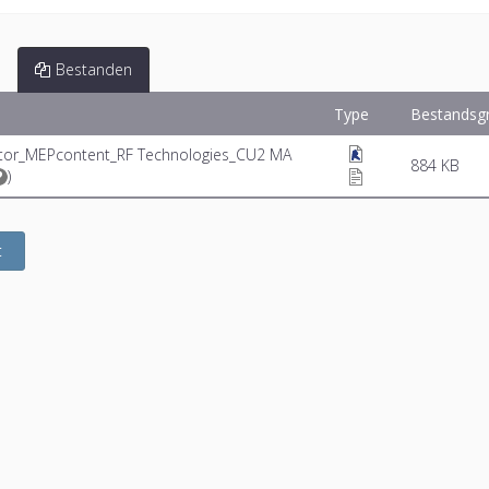
Bestanden
Type
Bestandsg
otor_MEPcontent_RF Technologies_CU2 MA
884 KB
)
t