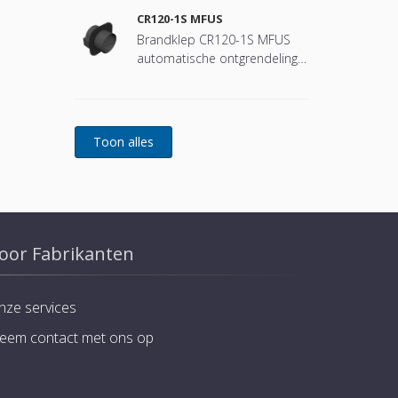
CR120-1S MFUS
Brandklep CR120-1S MFUS
automatische ontgrendeling
(smeltlood)
oor Fabrikanten
nze services
eem contact met ons op