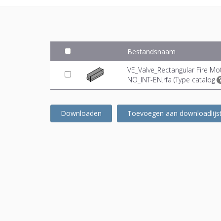
Bestandsnaam
VE_Valve_Rectangular Fire M
NO_INT-EN.rfa (
Type catalog
Downloaden
Toevoegen aan downloadlijs