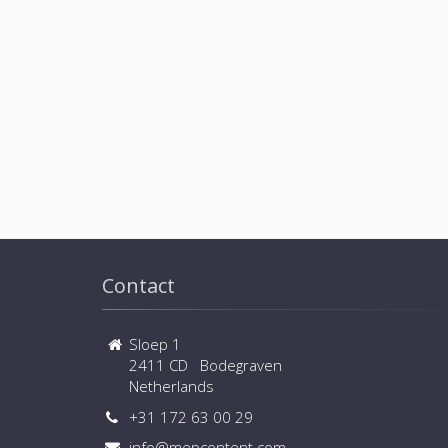
Contact
Sloep 1
2411 CD Bodegraven
Netherlands
+31 172 63 00 29
info@mepcontent.com